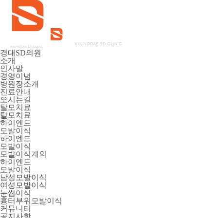
경대SD의원
소개
인사말
경영이념
병원장소개
진료안내
오시는길
탈모치료
탈모치료
하이엔드
모발이식
하이엔드
모발이식
모발이식계의
하이엔드
모발이식
남성모발이식
여성모발이식
눈썹이식
흉터부위모발이식
커뮤니티
공지사항