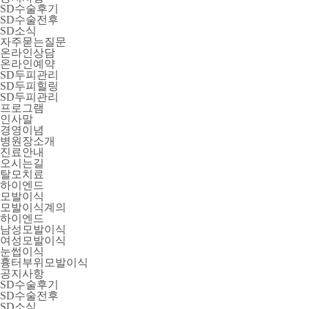
SD수술후기
SD수술전후
SD소식
자주묻는질문
온라인상담
온라인예약
SD두피관리
SD두피힐링
SD두피관리
프로그램
인사말
경영이념
병원장소개
진료안내
오시는길
탈모치료
하이엔드
모발이식
모발이식계의
하이엔드
남성모발이식
여성모발이식
눈썹이식
흉터부위모발이식
공지사항
SD수술후기
SD수술전후
SD소식