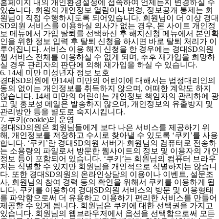
홈페이지 내의 개인환경설정에 접속하여 언제든지 변경하실 수
있습니다. 회원의 개인정보 열람이나 변경, 정보공개 통제는 회
원님이 직접 수행하시도록 되어있습니다. 회원님이 더 이상 경대
SD의원 서비스를 이용하실 의사가 없는 경우, 본 사이트 개인정
보 메뉴에서 가입 탈퇴를 선택하신 후 해지신청 메뉴에서 본인확
인을 위한 정보 입력 후 탈퇴 신청을 하시면 바로 탈퇴 처리가 이
루어집니다. 서비스 이용 해지 신청을 한 경우에는 경대SD의원
웹 서비스 전체를 이용하실 수 없게 되며, 추후 재가입을 희망하
실 경우 관리자의 판단에 의해 재가입을 하실 수 있습니다.
6. 14세 미만 미성년자 정보 보호
경대SD의원에 만14세 미만의 어린이에 대해서는 법정대리인의
동의 없이는 개인정보를 취득하지 않으며, 어떠한 계약도 하지
않습니다. 14세 미만의 어린이는 개인정보 책임자의 관리하에 광
고 및 홍보성 메일은 발송하지 않으며, 개인정보의 유출방지 및
관리방안 등을 별도로 숙지시킵니다.
7. 쿠키(cookie)의 운영
경대SD의원은 회원님들에게 보다 나은 서비스를 제공하기 위
해, 개인정보를 저장하고 수시로 찾아낼 수 있도록 ‘쿠키’를 사용
합니다. ‘쿠키’란 경대SD의원 서버가 회원님의 컴퓨터로 전송하
는 소용량의 파일로서 방문한 웹사이트의 정보 및 이용자의 개인
정보 등이 포함되어 있습니다. ‘쿠키’는 회원님의 컴퓨터 브라우
저는 식별할 수 있지만 회원님을 개인적으로 식별하지는 않습니
다. 또한 경대SD의원의 온라인상담의 이용이나 이벤트, 설문조
사, 회원님의 참여 경력 등의 확인을 위해서 쿠키를 이용하게 됩
니다. 쿠키를 이용하여 경대SD의원 서비스의 방문 및 이용형태
를 파악함으로써 더 유용하고 이용하기 편리한 서비스를 만들어
제공할 수 있게 됩니다. 회원님은 쿠키에 대한 선택권을 가지고
있습니다. 회원님의 웹브라우저에서 옵션을 선택함으로써 모든