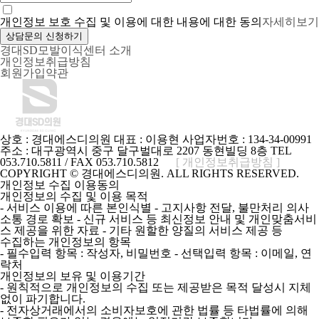
개인정보 보호 수집 및 이용에 대한 내용에 대한 동의
자세히보기
상담문의 신청하기
경대SD모발이식센터 소개
개인정보취급방침
회원가입약관
상호 :
경대에스디의원
대표 :
이용현
사업자번호 :
134-34-00991
주소 :
대구광역시 중구 달구벌대로 2207 동현빌딩 8층
TEL
053.710.5811 / FAX 053.710.5812
[ 개인정보취급방침 ]
COPYRIGHT © 경대에스디의원. ALL RIGHTS RESERVED.
개인정보 수집 이용동의
개인정보의 수집 및 이용 목적
- 서비스 이용에 따른 본인식별 - 고지사항 전달, 불만처리 의사
소통 경로 확보 - 신규 서비스 등 최신정보 안내 및 개인맞춤서비
스 제공을 위한 자료 - 기타 원할한 양질의 서비스 제공 등
수집하는 개인정보의 항목
- 필수입력 항목 : 작성자, 비밀번호 - 선택입력 항목 : 이메일, 연
락처
개인정보의 보유 및 이용기간
- 원칙적으로 개인정보의 수집 또는 제공받은 목적 달성시 지체
없이 파기합니다.
- 전자상거래에서의 소비자보호에 관한 법률 등 타법률에 의해